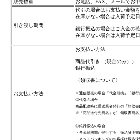
販売数量
お電話、FAX、メールでお
代引の場合はお支払い金額
在庫がない場合は入荷予定
引き渡し期間
銀行振込の場合はご入金の
在庫がない場合は入荷予定
お支払い方法
商品代引き （現金のみ））
銀行振込
〈領収書について〉
お支払い方法
※通信販売の場合「代金引換」「銀行
◎代引の場合
商品配達時に運送業者発行の「領収書
※「商品送付先宛名」が「領収書宛名
◎銀行振込の場合
・各金融機関が発行する「振込証明書
・ネットバンキングのお客様は振込決