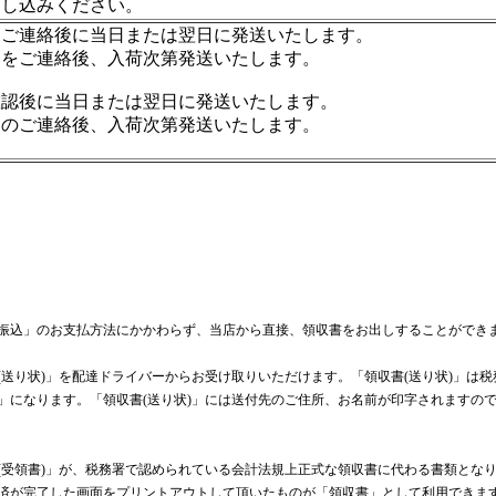
申し込みください。
をご連絡後に当日または翌日に発送いたします。
日をご連絡後、入荷次第発送いたします。
確認後に当日または翌日に発送いたします。
日のご連絡後、入荷次第発送いたします。
振込」のお支払方法にかかわらず、当店から直接、領収書をお出しすることができ
(送り状)」を配達ドライバーからお受け取りいただけます。「領収書(送り状)」は
」になります。「領収書(送り状)」には送付先のご住所、お名前が印字されますの
(受領書)」が、税務署で認められている会計法規上正式な領収書に代わる書類とな
済が完了した画面をプリントアウトして頂いたものが「領収書」として利用できま