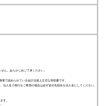
ません。あらかじめご了承ください。
税務署で認められている会計法規上正式な領収書です。
で、法人名で発行をご希望の場合は必ず送付先宛
名を法人名にしてください。
ります。
す。