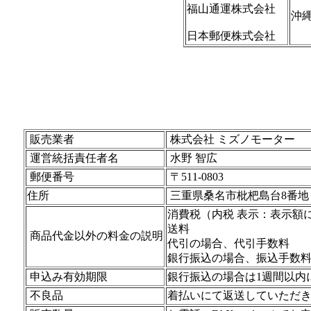
福山通運株式会社
沖
日本郵便株式会社
販売業者
株式会社 ミズノモーター
運営統括責任者名
水野 智広
郵便番号
〒511-0803
住所
三重県桑名市枇杷島台8番地
消費税（内税 表示：表示額
送料
商品代金以外の料金の説明
代引の場合、代引手数料
銀行振込の場合、振込手数
申込み有効期限
銀行振込の場合は1週間以内
不良品
着払いにて返送していただき