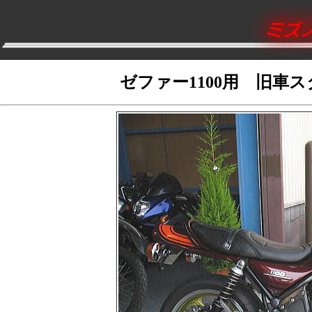
ゼファー1100用 旧車