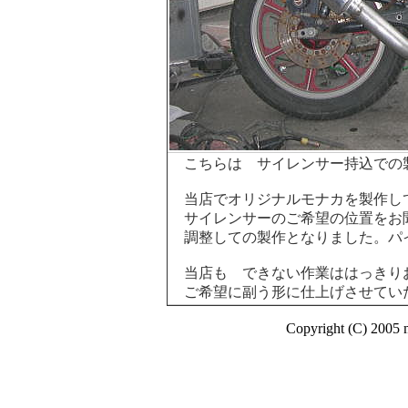
こちらは サイレンサー持込での
当店でオリジナルモナカを製作し
サイレンサーのご希望の位置をお
調整しての製作となりました。パ
当店も できない作業ははっきり
ご希望に副う形に仕上げさせてい
Copyright (C) 2005 