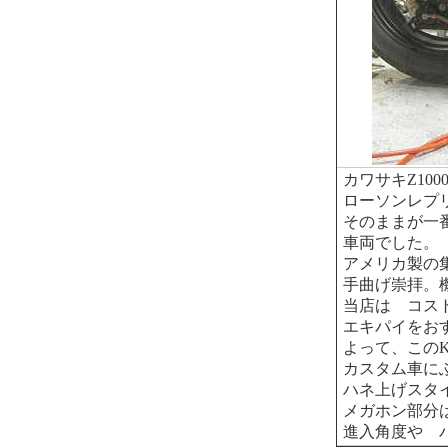
カワサキZ10
ローソンレプ
そのままが一
車両でした。
アメリカ製の集
手曲げ崇拝。
当店は コス
エキパイをお
よって、この
カスタム車にふ
ハネ上げスタ
メガホン部分
進入角度や 