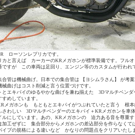
00R ローソンレプリカです。
リカと言えば カーカーのKRメガホンが標準装備です。フルオ
番ですが この車両は足回り、エンジン等のカスタムが行われ
合管は機械曲げ。日本での集合管は 【ヨシムラさん】 が考
機械曲げはコスト削減と言う位置づけです。
トとエキパイのゆるやかな曲げを兼ね揃えた 3Dマルチベンダ
すすめしています。
KRメガホンも もともとエキパイがつぶれていたと言う 根本
さわしい 3Dマルチベンダーのエキパイ＋KRメガホンを車
イルにしています。あの、KRメガホンの 迫力ある音を尊重す
は加工ぜずに 集合部分からメガホンの差込部分を作らなくて
パイプの規格による違いなど かなりの問題点をクリアいたし