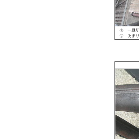
㊧ 一旦切
㊨ あまり